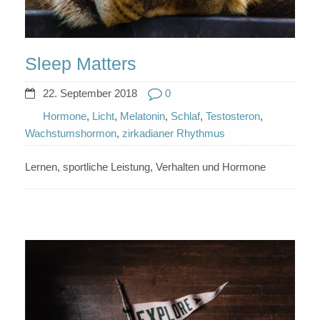
Sleep Matters
22. September 2018
0
Hormone
,
Licht
,
Melatonin
,
Schlaf
,
Testosteron
,
Wachstumshormon
,
zirkadianer Rhythmus
Lernen, sportliche Leistung, Verhalten und Hormone