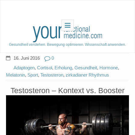
Gesundheit verstehen. Bewegung optimieren. Wissenschaft anwenden.
16. Juni 2016
0
Adaptogen
,
Cortisol
,
Erholung
,
Gesundheit
,
Hormone
,
Melatonin
,
Sport
,
Testosteron
,
zirkadianer Rhythmus
Testosteron – Kontext vs. Booster