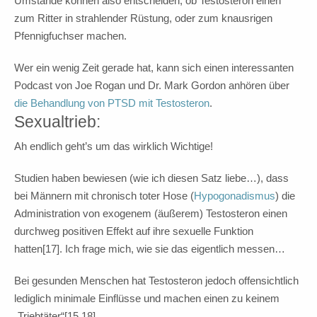
Umstände können also entscheiden, ob Testosteron einen
zum Ritter in strahlender Rüstung, oder zum knausrigen
Pfennigfuchser machen.
Wer ein wenig Zeit gerade hat, kann sich einen interessanten
Podcast von Joe Rogan und Dr. Mark Gordon anhören über
die Behandlung von PTSD mit Testosteron
.
Sexualtrieb:
Ah endlich geht’s um das wirklich Wichtige!
Studien haben bewiesen (wie ich diesen Satz liebe…), dass
bei Männern mit chronisch toter Hose (
Hypogonadismus
) die
Administration von exogenem (äußerem) Testosteron einen
durchweg positiven Effekt auf ihre sexuelle Funktion
hatten[17]. Ich frage mich, wie sie das eigentlich messen…
Bei gesunden Menschen hat Testosteron jedoch offensichtlich
lediglich minimale Einflüsse und machen einen zu keinem
„Triebtäter“[15,18].