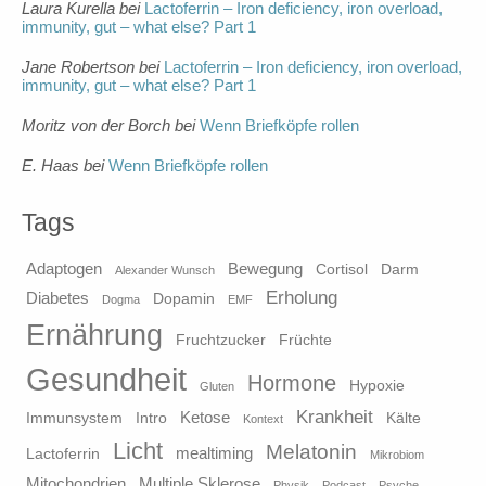
Laura Kurella
bei
Lactoferrin – Iron deficiency, iron overload,
immunity, gut – what else? Part 1
Jane Robertson
bei
Lactoferrin – Iron deficiency, iron overload,
immunity, gut – what else? Part 1
Moritz von der Borch
bei
Wenn Briefköpfe rollen
E. Haas
bei
Wenn Briefköpfe rollen
Tags
Adaptogen
Bewegung
Cortisol
Darm
Alexander Wunsch
Erholung
Diabetes
Dopamin
Dogma
EMF
Ernährung
Fruchtzucker
Früchte
Gesundheit
Hormone
Hypoxie
Gluten
Krankheit
Ketose
Immunsystem
Intro
Kälte
Kontext
Licht
Melatonin
mealtiming
Lactoferrin
Mikrobiom
Mitochondrien
Multiple Sklerose
Physik
Podcast
Psyche