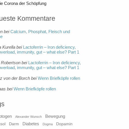
ie Corona der Schöpfung
ueste Kommentare
en
bei
Calcium, Phosphat, Fleisch und
ne
a Kurella
bei
Lactoferrin – Iron deficiency,
overload, immunity, gut – what else? Part 1
 Robertson
bei
Lactoferrin – Iron deficiency,
overload, immunity, gut – what else? Part 1
tz von der Borch
bei
Wenn Briefköpfe rollen
aas
bei
Wenn Briefköpfe rollen
gs
ptogen
Bewegung
Alexander Wunsch
Diabetes
isol
Darm
Dopamin
Dogma