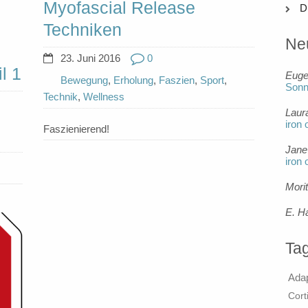
Myofascial Release
D
Techniken
Ne
23. Juni 2016
0
l 1
Eug
Bewegung
,
Erholung
,
Faszien
,
Sport
,
Son
Technik
,
Wellness
Laur
iron 
Faszienierend!
Jane
iron 
Mori
E. H
Ta
Ada
Cort