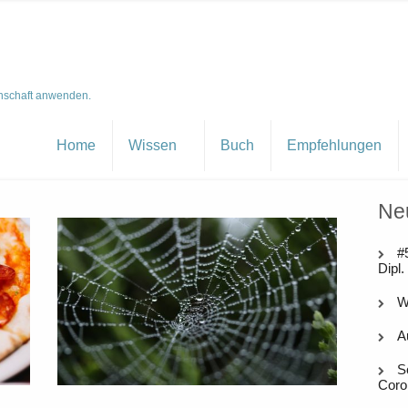
nschaft anwenden.
Home
Wissen
Buch
Empfehlungen
Ne
#
Dipl.
W
A
S
Coro