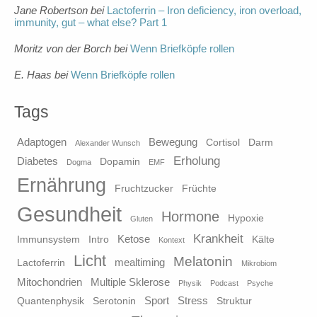
Jane Robertson
bei
Lactoferrin – Iron deficiency, iron overload,
immunity, gut – what else? Part 1
Moritz von der Borch
bei
Wenn Briefköpfe rollen
E. Haas
bei
Wenn Briefköpfe rollen
Tags
Adaptogen
Bewegung
Cortisol
Darm
Alexander Wunsch
Erholung
Diabetes
Dopamin
Dogma
EMF
Ernährung
Fruchtzucker
Früchte
Gesundheit
Hormone
Hypoxie
Gluten
Krankheit
Ketose
Immunsystem
Intro
Kälte
Kontext
Licht
Melatonin
mealtiming
Lactoferrin
Mikrobiom
Mitochondrien
Multiple Sklerose
Physik
Podcast
Psyche
Sport
Stress
Quantenphysik
Serotonin
Struktur