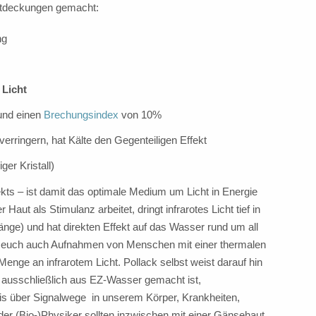
ntdeckungen gemacht:
ng
 Licht
 und einen
Brechungsindex
von 10%
ringern, hat Kälte den Gegenteiligen Effekt
ger Kristall)
ekts – ist damit das optimale Medium um Licht in Energie
ut als Stimulanz arbeitet, dringt infrarotes Licht tief in
änge) und hat direkten Effekt auf das Wasser rund um all
ter euch auch Aufnahmen von Menschen mit einer thermalen
enge an infrarotem Licht. Pollack selbst weist darauf hin
t ausschließlich aus EZ-Wasser gemacht ist,
is über Signalwege in unserem Körper, Krankheiten,
r (Bio-)Physiker sollten inzwischen mit einer Gänsehaut