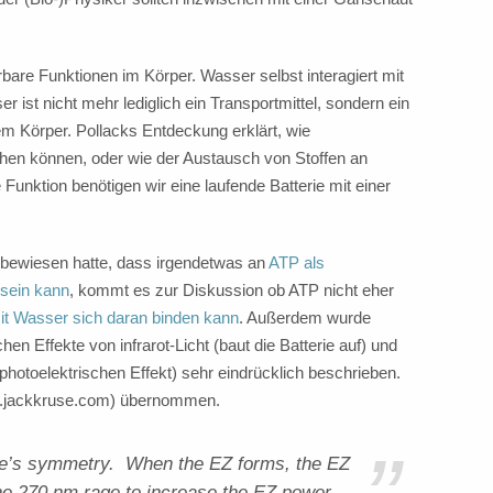
rbare Funktionen im Körper. Wasser selbst interagiert mit
ist nicht mehr lediglich ein Transportmittel, sondern ein
rem Körper. Pollacks Entdeckung erklärt, wie
chen können, oder wie der Austausch von Stoffen an
 Funktion benötigen wir eine laufende Batterie mit einer
) bewiesen hatte, dass irgendetwas an
ATP als
 sein kann
, kommt es zur Diskussion ob ATP nicht eher
mit Wasser sich daran binden kann
. Außerdem wurde
hen Effekte von infrarot-Licht (baut die Batterie auf) und
photoelektrischen Effekt) sehr eindrücklich beschrieben.
ww.jackkruse.com) übernommen.
re’s symmetry. When the EZ forms, the EZ
 the 270 nm rage to increase the EZ power