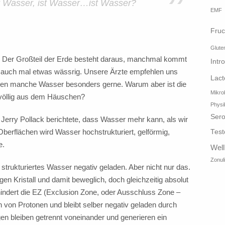
”
st Wasser, ist Wasser…ist Wasser?
EMF
Fruc
Glute
? Der Großteil der Erde besteht daraus, manchmal kommt
Intr
 auch mal etwas wässrig. Unsere Ärzte empfehlen uns
Lact
gen manche Wasser besonders gerne. Warum aber ist die
Mikro
völlig aus dem Häuschen?
Physi
Sero
Jerry Pollack berichtete, dass Wasser mehr kann, als wir
berflächen wird Wasser hochstrukturiert, gelförmig,
Test
e.
Wel
Zonul
strukturiertes Wasser negativ geladen. Aber nicht nur das.
gen Kristall und damit beweglich, doch gleichzeitig absolut
hindert die EZ (Exclusion Zone, oder Ausschluss Zone –
 von Protonen und bleibt selber negativ geladen durch
gen bleiben getrennt voneinander und generieren ein