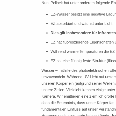
Nun, Pollack hat unter anderem folgende E
EZ-Wasser besitzt eine negative Ladu
EZ absorbiert und wächst unter Licht
Dies gilt insbesondere für infrarotes
EZ hat fluoreszierende Eigenschaften
Während warme Temperaturen die EZ ver
EZ hat eine flüssig-feste Struktur (flüssi
Wasser – mithilfe des photoelektrischen Eff
umzuwandeln. Während UV-Licht auf unserer Ha
unseren Körper ein (aufgrund seiner Wellenl
unsere Zellen. Vielleicht kennen einige un
Kamera. Wir emittieren eine ziemlich große M
dass die Erkenntnis, dass unser Körper fas
fundamentalen Einfluss auf unser Verständn
Hormone und vieles mehr haben könnte. Jede