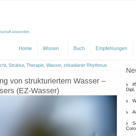
nschaft anwenden.
Home
Wissen
Buch
Empfehlungen
icht
,
Struktur
,
Therapie
,
Wasser
,
zirkadianer Rhythmus
Ne
ng von strukturiertem Wasser –
#
ssers (EZ-Wasser)
Dipl.
W
A
S
Coro