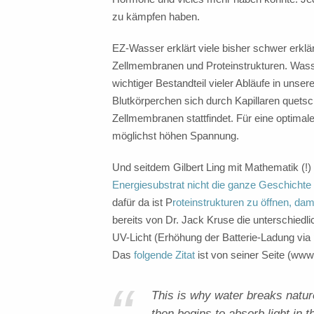
zu kämpfen haben.
EZ-Wasser erklärt viele bisher schwer erklä
Zellmembranen und Proteinstrukturen. Wasser 
wichtiger Bestandteil vieler Abläufe in unse
Blutkörperchen sich durch Kapillaren quets
Zellmembranen stattfindet. Für eine optimale
möglichst höhen Spannung.
Und seitdem Gilbert Ling mit Mathematik (!
Energiesubstrat nicht die ganze Geschichte
dafür da ist P
roteinstrukturen zu öffnen, da
bereits von Dr. Jack Kruse die unterschiedlic
UV-Licht (Erhöhung der Batterie-Ladung via 
Das
folgende Zitat
ist von seiner Seite (w
This is why water breaks natu
then begins to absorb light in