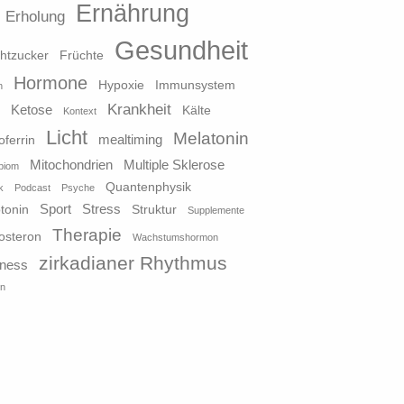
Ernährung
Erholung
Gesundheit
htzucker
Früchte
Hormone
Hypoxie
Immunsystem
n
Krankheit
Ketose
o
Kälte
Kontext
Licht
Melatonin
mealtiming
oferrin
Mitochondrien
Multiple Sklerose
biom
Quantenphysik
k
Podcast
Psyche
Sport
Stress
tonin
Struktur
Supplemente
Therapie
osteron
Wachstumshormon
zirkadianer Rhythmus
lness
in