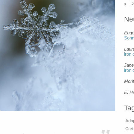
D
Ne
Eug
Son
Laur
iron 
Jane
iron 
Mori
E. H
Ta
Ada
Cort