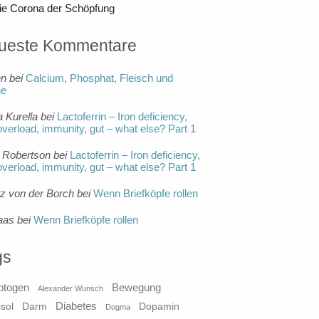
ie Corona der Schöpfung
ueste Kommentare
en
bei
Calcium, Phosphat, Fleisch und
ne
a Kurella
bei
Lactoferrin – Iron deficiency,
overload, immunity, gut – what else? Part 1
 Robertson
bei
Lactoferrin – Iron deficiency,
overload, immunity, gut – what else? Part 1
tz von der Borch
bei
Wenn Briefköpfe rollen
aas
bei
Wenn Briefköpfe rollen
gs
ptogen
Bewegung
Alexander Wunsch
Diabetes
isol
Darm
Dopamin
Dogma