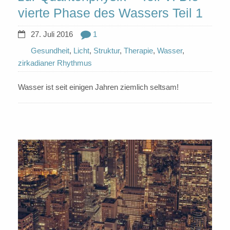
vierte Phase des Wassers Teil 1
27. Juli 2016
1
Gesundheit
,
Licht
,
Struktur
,
Therapie
,
Wasser
,
zirkadianer Rhythmus
Wasser ist seit einigen Jahren ziemlich seltsam!