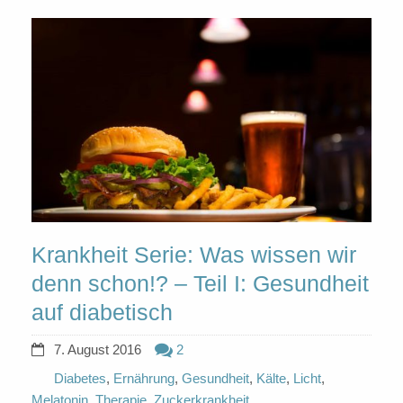
Krankheit Serie: Was wissen wir
denn schon!? – Teil I: Gesundheit
auf diabetisch
7. August 2016
2
Diabetes
,
Ernährung
,
Gesundheit
,
Kälte
,
Licht
,
Melatonin
,
Therapie
,
Zuckerkrankheit