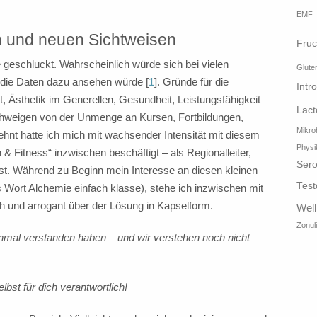
EMF
n und neuen Sichtweisen
Fruc
 geschluckt. Wahrscheinlich würde sich bei vielen
Glute
die Daten dazu ansehen würde [
1
]. Gründe für die
Intr
, Ästhetik im Generellen, Gesundheit, Leistungsfähigkeit
Lact
schweigen von der Unmenge an Kursen, Fortbildungen,
Mikro
ehnt hatte ich mich mit wachsender Intensität mit diesem
Physi
 Fitness“ inzwischen beschäftigt – als Regionalleiter,
Sero
list. Während zu Beginn mein Interesse an diesen kleinen
Test
s Wort Alchemie einfach klasse), stehe ich inzwischen mit
 und arrogant über der Lösung in Kapselform.
Wel
Zonul
einmal verstanden haben – und wir verstehen noch nicht
lbst für dich verantwortlich!