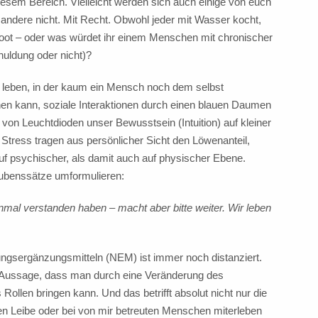
iesem Bereich. Vielleicht werden sich auch einige von euch
 andere nicht. Mit Recht. Obwohl jeder mit Wasser kocht,
 Boot – oder was würdet ihr einem Menschen mit chronischer
huldung oder nicht)?
lt leben, in der kaum ein Mensch noch dem selbst
en kann, soziale Interaktionen durch einen blauen Daumen
von Leuchtdioden unser Bewusstsein (Intuition) auf kleiner
Stress tragen aus persönlicher Sicht den Löwenanteil,
 psychischer, als damit auch auf physischer Ebene.
aubenssätze umformulieren:
einmal verstanden haben – macht aber bitte weiter. Wir leben
gsergänzungsmitteln (NEM) ist immer noch distanziert.
der Aussage, dass man durch eine Veränderung des
ollen bringen kann. Und das betrifft absolut nicht nur die
en Leibe oder bei von mir betreuten Menschen miterleben