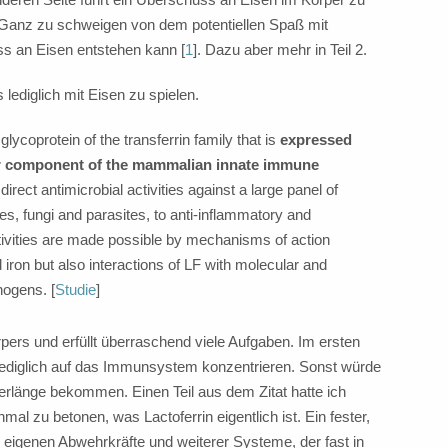
 Ganz zu schweigen von dem potentiellen Spaß mit
s an Eisen entstehen kann [
1
]. Dazu aber mehr in Teil 2.
 lediglich mit Eisen zu spielen.
glycoprotein of the transferrin family that is
expressed
ajor component of the mammalian innate immune
direct antimicrobial activities against a large panel of
es, fungi and parasites, to anti-inflammatory and
ctivities are made possible by mechanisms of action
nd iron but also interactions of LF with molecular and
hogens. [
Studie
]
örpers und erfüllt überraschend viele Aufgaben. Im ersten
 lediglich auf das Immunsystem konzentrieren. Sonst würde
berlänge bekommen. Einen Teil aus dem Zitat hatte ich
al zu betonen, was Lactoferrin eigentlich ist. Ein fester,
r eigenen Abwehrkräfte und weiterer Systeme, der fast in