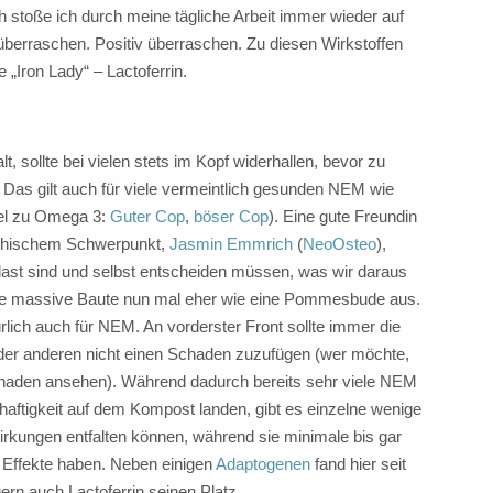
h stoße ich durch meine tägliche Arbeit immer wieder auf
berraschen. Positiv überraschen. Zu diesen Wirkstoffen
„Iron Lady“ – Lactoferrin.
, sollte bei vielen stets im Kopf widerhallen, bevor zu
. Das gilt auch für viele vermeintlich gesunden NEM wie
kel zu Omega 3:
Guter Cop
,
böser Cop
). Eine gute Freundin
pathischem Schwerpunkt,
Jasmin Emmrich
(
NeoOsteo
),
alast sind und selbst entscheiden müssen, was wir daraus
e massive Baute nun mal eher wie eine Pommesbude aus.
ürlich auch für NEM. An vorderster Front sollte immer die
 oder anderen nicht einen Schaden zuzufügen (wer möchte,
aden ansehen). Während dadurch bereits sehr viele NEM
nhaftigkeit auf dem Kompost landen, gibt es einzelne wenige
irkungen entfalten können, während sie minimale bis gar
Effekte haben. Neben einigen
Adaptogenen
fand hier seit
rn auch Lactoferrin seinen Platz.