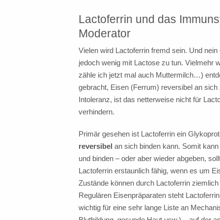
Lactoferrin und das Immuns
Moderator
Vielen wird Lactoferrin fremd sein. Und ne
jedoch wenig mit Lactose zu tun. Vielmehr 
zähle ich jetzt mal auch Muttermilch…) entd
gebracht, Eisen (Ferrum) reversibel an sic
Intoleranz, ist das netterweise nicht für Lac
verhindern.
Primär gesehen ist Lactoferrin ein Glykoprot
reversibel
an sich binden kann. Somit kann
und binden – oder aber wieder abgeben, sol
Lactoferrin erstaunlich fähig, wenn es um 
Zustände können durch Lactoferrin ziemlich 
Regulären Eisenpräparaten steht Lactoferrin
wichtig für eine sehr lange Liste an Mechan
Blutbildung, gesunde Haut usw.) – auf der a