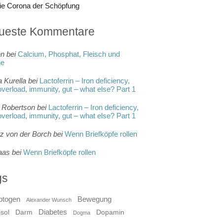
ie Corona der Schöpfung
ueste Kommentare
en
bei
Calcium, Phosphat, Fleisch und
ne
a Kurella
bei
Lactoferrin – Iron deficiency,
overload, immunity, gut – what else? Part 1
 Robertson
bei
Lactoferrin – Iron deficiency,
overload, immunity, gut – what else? Part 1
tz von der Borch
bei
Wenn Briefköpfe rollen
aas
bei
Wenn Briefköpfe rollen
gs
ptogen
Bewegung
Alexander Wunsch
Diabetes
isol
Darm
Dopamin
Dogma