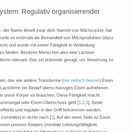
ystem: Regulativ organisierender
in – der Name ähnelt zwar dem Namen von Milchzucker, hat
wurde es erstmals als Bestandteil von Milchprodukten (dazu
eckt und wurde mit seiner Fähigkeit in Verbindung
h zu binden. Besitzen Menschen also eine Lactose-
toferrin relevant. Das sei präventiv gesagt, um Verwirrung zu
ein, das wie andere Transferrine (
nur einfach besser
) Eisen
 Lactoferrin bei Bedarf überschüssiges Eisen aufnehmen
lte unser Körper es brauchen. Diese Fähigkeit macht
Eisenmangel oder Eisen-Überschuss geht [
1
,
2
,
3
]. Beide
effektiv und regulativ in den Griff bekommen werden.
 zumindest in nichts nach [
1
]. Auf der einen Seite ist Eisen
ismen unseres Körpers (mentale Leistungsfähigkeit,
nderen Seite führt ein Überschuss an Eisen im Körper zu