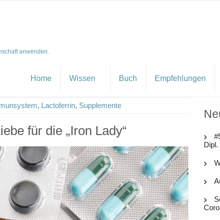
nschaft anwenden.
Home
Wissen
Buch
Empfehlungen
munsystem
,
Lactoferrin
,
Supplemente
Ne
iebe für die „Iron Lady“
#
Dipl.
W
A
S
Coro