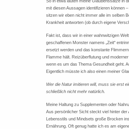
So in etwa lauten meine Glaubenssätze in d
mit diesen Aussagen identifizieren können –
sitzen wir eben nicht immer alle im selben
Krankheit antworten (ob durch eigene Versc
Fakt ist, dass wir in einer wahnwitzigen We
geschaffenen Monster namens „Zeit“ entrinn
ersetzt werden und das konstante Flimmern 
Flamme hält. Reizüberflutung und moderner 
wenn es um das Thema Gesundheit geht. Auf
Eigentlich müsste ich also einen meiner Gl
Wer die Natur imitieren will, muss sie erst 
schließlich nicht mehr natürlich.
Meine Haltung zu Supplementen oder Nahrun
Aus persönlicher Sicht steckt viel hinter 
Lebensstils und Mindsets große Brocken ins R
Ernährung. Oft genug hatte ich es am eigen