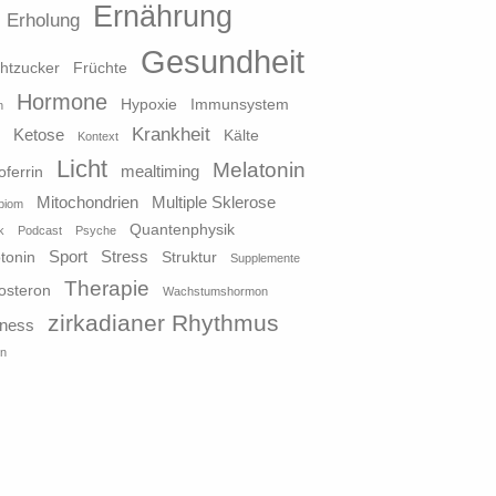
Ernährung
Erholung
Gesundheit
htzucker
Früchte
Hormone
Hypoxie
Immunsystem
n
Krankheit
Ketose
o
Kälte
Kontext
Licht
Melatonin
mealtiming
oferrin
Mitochondrien
Multiple Sklerose
biom
Quantenphysik
k
Podcast
Psyche
Sport
Stress
tonin
Struktur
Supplemente
Therapie
osteron
Wachstumshormon
zirkadianer Rhythmus
lness
in