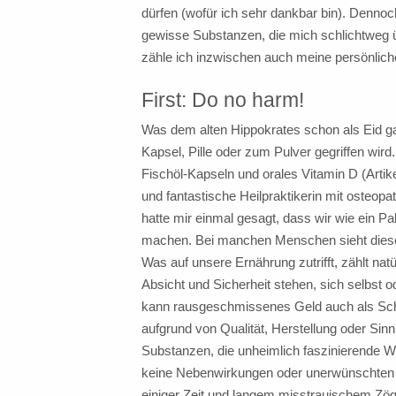
dürfen (wofür ich sehr dankbar bin). Dennoc
gewisse Substanzen, die mich schlichtweg ü
zähle ich inzwischen auch meine persönliche 
First: Do no harm!
Was dem alten Hippokrates schon als Eid galt
Kapsel, Pille oder zum Pulver gegriffen wird
Fischöl-Kapseln und orales Vitamin D (Arti
und fantastische Heilpraktikerin mit osteo
hatte mir einmal gesagt, dass wir wie ein P
machen. Bei manchen Menschen sieht dies
Was auf unsere Ernährung zutrifft, zählt nat
Absicht und Sicherheit stehen, sich selbst
kann rausgeschmissenes Geld auch als Sch
aufgrund von Qualität, Herstellung oder Sin
Substanzen, die unheimlich faszinierende W
keine Nebenwirkungen oder unerwünschten 
einiger Zeit und langem misstrauischem Zöge