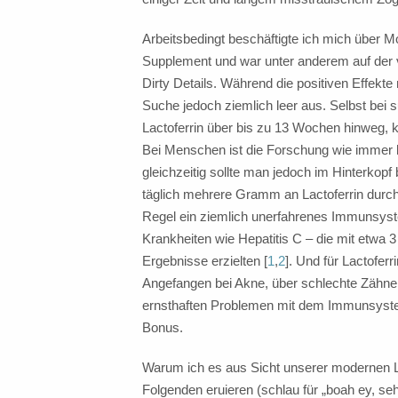
Arbeitsbedingt beschäftigte ich mich über M
Supplement und war unter anderem auf der
Dirty Details. Während die positiven Effekt
Suche jedoch ziemlich leer aus. Selbst be
Lactoferrin über bis zu 13 Wochen hinweg, k
Bei Menschen ist die Forschung wie immer be
gleichzeitig sollte man jedoch im Hinterkop
täglich mehrere Gramm an Lactoferrin durch 
Regel ein ziemlich unerfahrenes Immunsyst
Krankheiten wie Hepatitis C – die mit etwa
Ergebnisse erzielten [
1
,
2
]. Und für Lactofer
Angefangen bei Akne, über schlechte Zähn
ernsthaften Problemen mit dem Immunsyst
Bonus.
Warum ich es aus Sicht unserer modernen L
Folgenden eruieren (schlau für „boah ey, seh