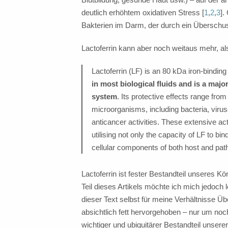
deutlich erhöhtem oxidativen Stress [
1
,
2
,
3
].
Bakterien im Darm, der durch ein Überschus
Lactoferrin kann aber noch weitaus mehr, als
Lactoferrin (LF) is an 80 kDa iron-binding 
in most biological fluids and is a m
system
. Its protective effects range from 
microorganisms, including bacteria, virus
anticancer activities. These extensive a
utilising not only the capacity of LF to bi
cellular components of both host and pat
Lactoferrin ist fester Bestandteil unseres K
Teil dieses Artikels möchte ich mich jedoch
dieser Text selbst für meine Verhältnisse Ü
absichtlich fett hervorgehoben – nur um nochm
wichtiger und ubiquitärer Bestandteil unsere