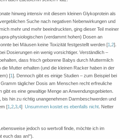
onate hinweg intensiv mit diesem kleinen Glykoprotein als
 vergeblichen Suche nach negativen Nebenwirkungen und
e mich mehr und mehr beeindruckten, ging dieser Teil meiner
i supra-physiologischen (verdammt hohen) Dosen an
onnte bei Mäusen keine Toxizität festgestellt werden [
1
,
2
].
i Dosierungen ein wenig vorsichtiger. Verständlich –
f behalten, dass frisch geborene Babys durch Muttermilch
die Mutter erhalten (und die kleinen Racker haben in der
em) [
1
]. Dennoch gibt es einige Studien – zum Beispiel bei
 3 Gramm täglicher Dosis am Menschen recht erfreuliche
rin gibt es eine gewaltige Menge an Anwendungsgebieten.
e, bis hin zu richtig unangenehmen Darmbeschwerden und
em [
1
,
2
,
3
,
4
]
Unsummen kostet es ebenfalls nicht
. Netter
ebensweise jedoch so wertvoll finde, möchte ich im
t euch das an!“).