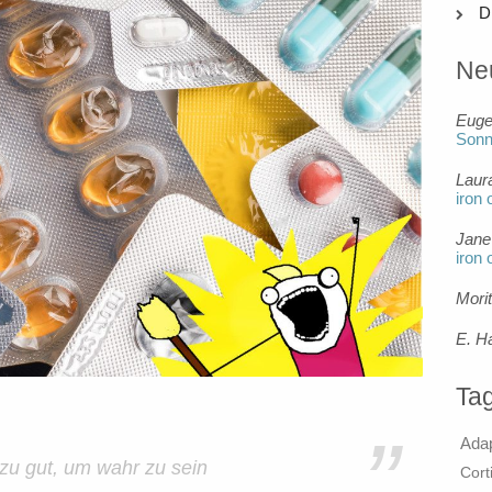
D
Ne
Eug
Son
Laur
iron 
Jane
iron 
Mori
E. H
Ta
”
Ada
zu gut, um wahr zu sein
Cort