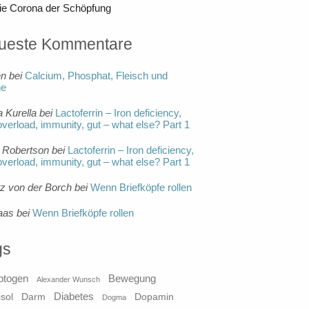
ie Corona der Schöpfung
ueste Kommentare
en
bei
Calcium, Phosphat, Fleisch und
ne
a Kurella
bei
Lactoferrin – Iron deficiency,
overload, immunity, gut – what else? Part 1
 Robertson
bei
Lactoferrin – Iron deficiency,
overload, immunity, gut – what else? Part 1
tz von der Borch
bei
Wenn Briefköpfe rollen
aas
bei
Wenn Briefköpfe rollen
gs
ptogen
Bewegung
Alexander Wunsch
Diabetes
isol
Darm
Dopamin
Dogma