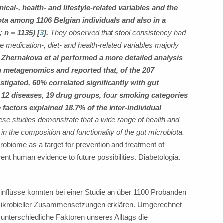
inical-, health- and lifestyle-related variables and the
ota among 1106 Belgian individuals and also in a
 n = 1135) [
3
].
They observed that stool consistency had
le medication-, diet- and health-related variables majorly
.
Zhernakova et al performed a more detailed analysis
g metagenomics and reported that, of the 207
stigated, 60% correlated significantly with gut
s, 12 diseases, 19 drug groups, four smoking categories
e factors explained 18.7% of the inter-individual
se studies demonstrate that a wide range of health and
n the composition and functionality of the gut microbiota.
obiome as a target for prevention and treatment of
ent human evidence to future possibilities. Diabetologia.
nflüsse konnten bei einer Studie an über 1100 Probanden
e mikrobieller Zusammensetzungen erklären. Umgerechnet
unterschiedliche Faktoren unseres Alltags die