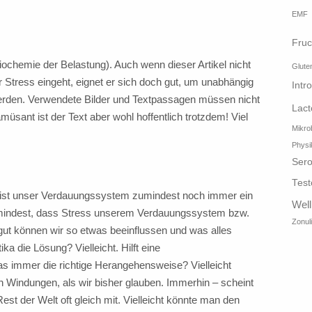
EMF
Fruc
 Biochemie der Belastung). Auch wenn dieser Artikel nicht
Glute
r Stress eingeht, eignet er sich doch gut, um unabhängig
Intr
rden. Verwendete Bilder und Textpassagen müssen nicht
Lact
üsant ist der Text aber wohl hoffentlich trotzdem! Viel
Mikro
Physi
Sero
Test
n ist unser Verdauungssystem zumindest noch immer ein
Wel
umindest, dass Stress unserem Verdauungssystem bzw.
Zonul
gut können wir so etwas beeinflussen und was alles
a die Lösung? Vielleicht. Hilft eine
s immer die richtige Herangehensweise? Vielleicht
en Windungen, als wir bisher glauben. Immerhin – scheint
t der Welt oft gleich mit. Vielleicht könnte man den