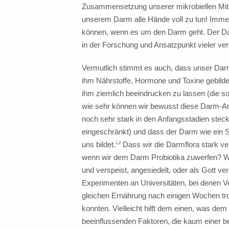
Zusammensetzung unserer mikrobiellen Mitb
unserem Darm alle Hände voll zu tun! Immerh
können, wenn es um den Darm geht. Der Dar
in der Forschung und Ansatzpunkt vieler ve
Vermutlich stimmt es auch, dass unser Darm
ihm Nährstoffe, Hormone und Toxine gebild
ihm ziemlich beeindrucken zu lassen (die 
wie sehr können wir bewusst diese Darm-Arm
noch sehr stark in den Anfangsstadien stec
eingeschränkt) und dass der Darm wie ein S
uns bildet.
Dass wir die Darmflora stark ve
1,2
wenn wir dem Darm Probiotika zuwerfen? Wi
und verspeist, angesiedelt, oder als Gott ve
Experimenten an Universitäten, bei denen Ve
gleichen Ernährung nach einigen Wochen tr
konnten. Vielleicht hilft dem einen, was de
beeinflussenden Faktoren, die kaum einer b