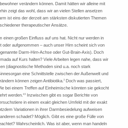
ewohner verändern können. Damit hätten wir alleine mit
in zeigt das wohl, dass wir an vielen Stellen ansetzen
m ist eins der derzeit am stärksten diskutierten Themen
rschiedener therapeutischer Ansätze.
 einen großen Einfluss auf uns hat. Nicht nur werden in
et oder aufgenommen – auch unser Hirn scheint sich von
sogenannte Darm-Hirn-Achse oder Gut-Brain-Axis). Doch
ada auf Kurs halten? Viele Arbeiten legen nahe, dass wir
ken (diagnostische Methoden sind u.a. noch stark
innesorgan eine Schnittstelle zwischen der Außenwelt und
rändern können zeigen Antibiotika.
Doch was passiert,
3
e bei einem Treffen auf Einheimische könnten sie gekocht
rehrt werden.
Inzwischen gibt es sogar Berichte von
4,5
rsuchstiere in einem exakt gleichen Umfeld mit der exakt
otzdem Variationen in ihrer Darmbesiedelung aufweisen
m anderen schadet? Möglich. Gibt es eine große Fülle von
eachtet? Wahrscheinlich. Was ist aber, wenn man handeln