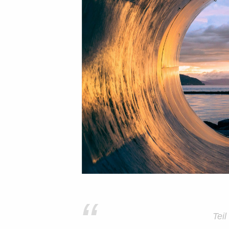
“
Teil