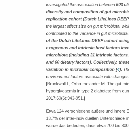
investigated the association between
503 cl
diversity and composition of gut microbi
replication cohort (Dutch LifeLines DEEP;
the largest effect size on gut microbiota, whi
contributed to the variance in gut microbiota
of the Dutch LifeLines DEEP cohort usin
exogenous and intrinsic host factors inve
microbiota (including 31 intrinsic factor
and 60 dietary factors). Collectively, thes
variation in microbial composition [
4
].
The
environment factors associate with changes i
[Brunkwall L, Orho-melander M. The gut micr
hyperglycaemia in type 2 diabetes: from curr
2017;60(6):943-951.]
Etwa 124 verschiedene äußere und innere Ei
18,7% der inter-individuellen Unterschied
würde das bedeuten, dass etwa 700 bis 800 