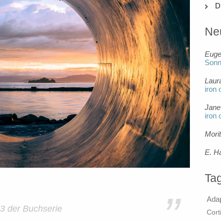
D
Ne
Eug
Son
Laur
iron 
Jane
iron 
Mori
E. H
Ta
”
Ada
 3 der Buchserie
Cort