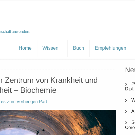
nschaft anwenden.
Home
Wissen
Buch
Empfehlungen
Ne
im Zentrum von Krankheit und
#
eit – Biochemie
Dipl.
W
t es zum vorherigen Part
A
S
Coro