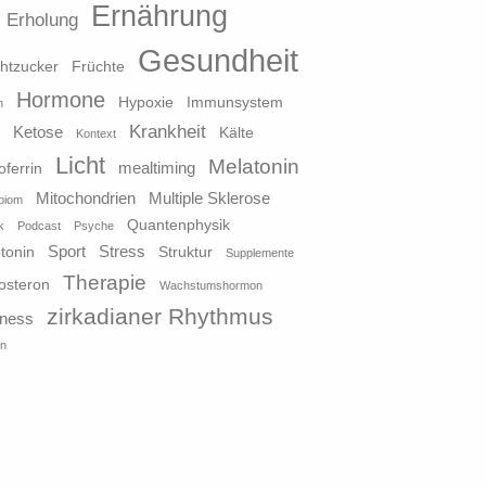
Ernährung
Erholung
Gesundheit
htzucker
Früchte
Hormone
Hypoxie
Immunsystem
n
Krankheit
Ketose
o
Kälte
Kontext
Licht
Melatonin
mealtiming
oferrin
Mitochondrien
Multiple Sklerose
biom
Quantenphysik
k
Podcast
Psyche
Sport
Stress
tonin
Struktur
Supplemente
Therapie
osteron
Wachstumshormon
zirkadianer Rhythmus
lness
in